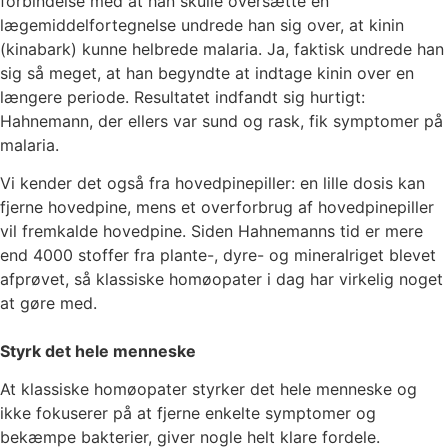
forbindelse med at han skulle oversætte en
lægemiddelfortegnelse undrede han sig over, at kinin
(kinabark) kunne helbrede malaria. Ja, faktisk undrede han
sig så meget, at han begyndte at indtage kinin over en
længere periode. Resultatet indfandt sig hurtigt:
Hahnemann, der ellers var sund og rask, fik symptomer på
malaria.
Vi kender det også fra hovedpinepiller: en lille dosis kan
fjerne hovedpine, mens et overforbrug af hovedpinepiller
vil fremkalde hovedpine. Siden Hahnemanns tid er mere
end 4000 stoffer fra plante-, dyre- og mineralriget blevet
afprøvet, så klassiske homøopater i dag har virkelig noget
at gøre med.
Styrk det hele menneske
At klassiske homøopater styrker det hele menneske og
ikke fokuserer på at fjerne enkelte symptomer og
bekæmpe bakterier, giver nogle helt klare fordele.