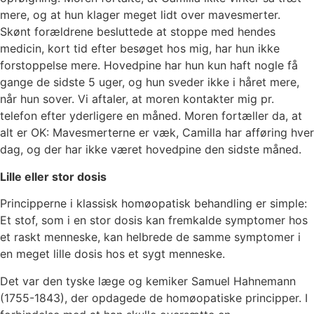
mere, og at hun klager meget lidt over mavesmerter.
Skønt forældrene besluttede at stoppe med hendes
medicin, kort tid efter besøget hos mig, har hun ikke
forstoppelse mere. Hovedpine har hun kun haft nogle få
gange de sidste 5 uger, og hun sveder ikke i håret mere,
når hun sover. Vi aftaler, at moren kontakter mig pr.
telefon efter yderligere en måned. Moren fortæller da, at
alt er OK: Mavesmerterne er væk, Camilla har afføring hver
dag, og der har ikke været hovedpine den sidste måned.
Lille eller stor dosis
Principperne i klassisk homøopatisk behandling er simple:
Et stof, som i en stor dosis kan fremkalde symptomer hos
et raskt menneske, kan helbrede de samme symptomer i
en meget lille dosis hos et sygt menneske.
Det var den tyske læge og kemiker Samuel Hahnemann
(1755-1843), der opdagede de homøopatiske principper. I