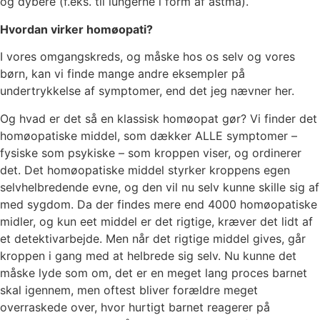
og dybere (f.eks. til lungerne i form af astma).
Hvordan virker homøopati?
I vores omgangskreds, og måske hos os selv og vores
børn, kan vi finde mange andre eksempler på
undertrykkelse af symptomer, end det jeg nævner her.
Og hvad er det så en klassisk homøopat gør? Vi finder det
homøopatiske middel, som dækker ALLE symptomer –
fysiske som psykiske – som kroppen viser, og ordinerer
det. Det homøopatiske middel styrker kroppens egen
selvhelbredende evne, og den vil nu selv kunne skille sig af
med sygdom. Da der findes mere end 4000 homøopatiske
midler, og kun eet middel er det rigtige, kræver det lidt af
et detektivarbejde. Men når det rigtige middel gives, går
kroppen i gang med at helbrede sig selv. Nu kunne det
måske lyde som om, det er en meget lang proces barnet
skal igennem, men oftest bliver forældre meget
overraskede over, hvor hurtigt barnet reagerer på