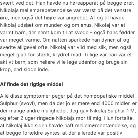
svært ved det. Han havde nu høreapparat på begge ører.
Nikolajs mellemørebetændelse var værst på det venstre
øre, men også det højre var angrebet. Af og til havde
Nikolaj udslæt om munden og om anus. Nikolaj var et
varmt barn, der nemt kom til at svede – også hans fødder
var meget varme. Om natten sparkede han dynen af og
svedte alligevel ofte. Nikolaj var vild med slik, men også
meget glad for stærk, krydret mad. Tillige var han var et
aktivt barn, som hellere ville lege udenfor og bruge sin
krop, end sidde inde.
Af finde det rigtige middel
Alle disse symptomer peger på det homøopatiske middel
Sulphur (svovl), men da der jo er mere end 4000 midler, er
der mange andre muligheder. Jeg gav Nikolaj Sulphur 1 M,
og efter 2 uger ringede Nikolajs mor til mig. Hun fortalte,
at Nikolaj ikke siden havde haft mellemørebetændelse, og
at begge forældre syntes, at der allerede var positiv