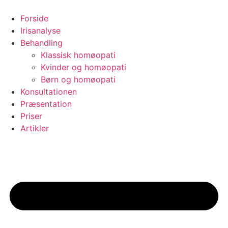
Videre
til
Forside
indhold
Irisanalyse
Behandling
Klassisk homøopati
Kvinder og homøopati
Børn og homøopati
Konsultationen
Præsentation
Priser
Artikler