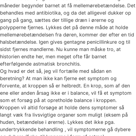
måneder begynder barnet at få mellemørebetændelse. Det
behandles med antibiotika, og da det alligevel dukker op
gang på gang, sættes der tillige dræn i ørerne og
polypperne fjernes. Lykkes det på denne måde at holde
mellemørebetændelsen fra døren, kommer der efter en tid
halsbetændelse. Igen gives gentagne penicillinkure og til
sidst fjernes mandlerne. Nu kunne man måske tro, at
historien endte her, men meget ofte får barnet
efterfølgende astmatisk bronchitis.
Og hvad er det så, jeg vil fortælle med sådan en
beretning? At man ikke kan fjerne eet symptom og
forvente, at kroppen så er helbredt. En krop, som af den
ene eller anden årsag ikke er i balance, vil få et symptom
som et forsøg på at opretholde balance i kroppen.
Kroppen vil altid forsøge at holde dens symptomer så
langt væk fra livsvigtige organer som muligt (eksem på
huden, betændelse i ørerne). Lykkes det ikke pga.
undertrykkende behandling , vil symptomerne gå dybere