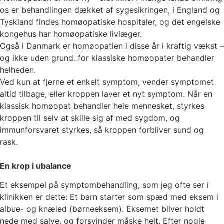
os er behandlingen dækket af sygesikringen, i England og
Tyskland findes homøopatiske hospitaler, og det engelske
kongehus har homøopatiske livlæger.
Også i Danmark er homøopatien i disse år i kraftig vækst –
og ikke uden grund. for klassiske homøopater behandler
helheden.
Ved kun at fjerne et enkelt symptom, vender symptomet
altid tilbage, eller kroppen laver et nyt symptom. Når en
klassisk homøopat behandler hele mennesket, styrkes
kroppen til selv at skille sig af med sygdom, og
immunforsvaret styrkes, så kroppen forbliver sund og
rask.
En krop i ubalance
Et eksempel på symptombehandling, som jeg ofte ser i
klinikken er dette: Et barn starter som spæd med eksem i
albue- og knæled (børneeksem). Eksemet bliver holdt
nede med salve, og forsvinder måske helt. Efter nogle