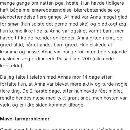
mange gange om natten pga. hoste. Hun havde tidligere
haft både mellemørebetændelse, blærebetændelse og
øjenbetændelse flere gange. Af mad var Anna meget glad
for smør (hun spiste det gerne med ske) og blødkogt æg –
hun kunne ikke lide is. Anna var også et varmt barn, men
havde tit kolde hænder og fødder. Anna græd nemt, og
græd altid, når et andet barn græd. Hun elskede at
kramme og nusse. Anna var bange for mænd og støjende
maskiner. Jeg ordinerede Pulsatilla c-200 (nikkende
kobjælde).
Da jeg talte i telefon med Annas mor 14 dage efter,
fortalte hun, at Anna var blevet mere aktiv og turde nogle
flere ting. De 2 første dage, efter hun havde fået midlet,
rendte hendes næse med tykt grønt snot, men hosten var
væk, og er ikke siden kommet tilbage.
Mave-tarmproblemer
Camilla var lidt genert, da hun med sin mor i hånden gik