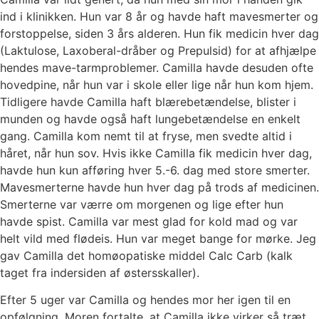
ind i klinikken. Hun var 8 år og havde haft mavesmerter og
forstoppelse, siden 3 års alderen. Hun fik medicin hver dag
(Laktulose, Laxoberal-dråber og Prepulsid) for at afhjælpe
hendes mave-tarmproblemer. Camilla havde desuden ofte
hovedpine, når hun var i skole eller lige når hun kom hjem.
Tidligere havde Camilla haft blærebetændelse, blister i
munden og havde også haft lungebetændelse en enkelt
gang. Camilla kom nemt til at fryse, men svedte altid i
håret, når hun sov. Hvis ikke Camilla fik medicin hver dag,
havde hun kun afføring hver 5.-6. dag med store smerter.
Mavesmerterne havde hun hver dag på trods af medicinen.
Smerterne var værre om morgenen og lige efter hun
havde spist. Camilla var mest glad for kold mad og var
helt vild med flødeis. Hun var meget bange for mørke. Jeg
gav Camilla det homøopatiske middel Calc Carb (kalk
taget fra indersiden af østersskaller).
Efter 5 uger var Camilla og hendes mor her igen til en
opfølgning. Moren fortalte, at Camilla ikke virker så træt